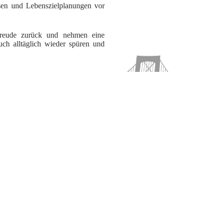
sen und Lebenszielplanungen vor
freude zurück und nehmen eine
uch alltäglich wieder spüren und
en Belastungen ihres Lebens erschöpft und überfordert. Sie sind berufli
iver Stress bestimmt das Dasein und oftmals begleiten körperliche Sym