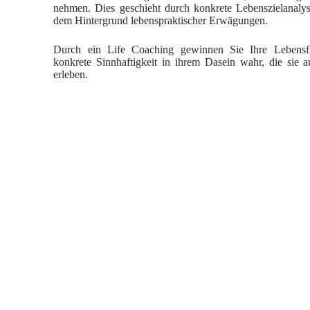
nehmen. Dies geschieht durch konkrete Lebenszielanaly
dem Hintergrund lebenspraktischer Erwägungen.
Durch ein Life Coaching gewinnen Sie Ihre Lebens
konkrete Sinnhaftigkeit in ihrem Dasein wahr, die sie a
erleben.
Work-Life Balance –
Immer mehr Menschen fühlen sich von d
das Leben erscheint ihnen als eine einzige Zumutung. Negat