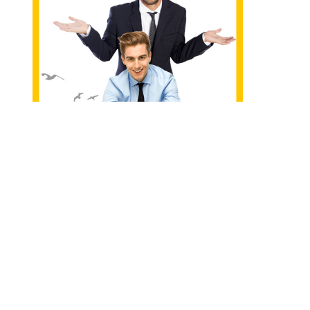
ch eingespannt, familiär herausgefordert, privat frustriert,
ptome diesen Prozess.