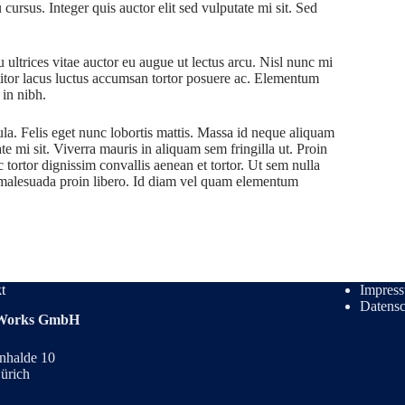
ursus. Integer quis auctor elit sed vulputate mi sit. Sed
 ultrices vitae auctor eu augue ut lectus arcu. Nisl nunc mi
ttitor lacus luctus accumsan tortor posuere ac. Elementum
 in nibh.
ula. Felis eget nunc lobortis mattis. Massa id neque aliquam
te mi sit. Viverra mauris in aliquam sem fringilla ut. Proin
 tortor dignissim convallis aenean et tortor. Ut sem nulla
r malesuada proin libero. Id diam vel quam elementum
t
Impres
Datens
 Works GmbH
nhalde 10
ürich