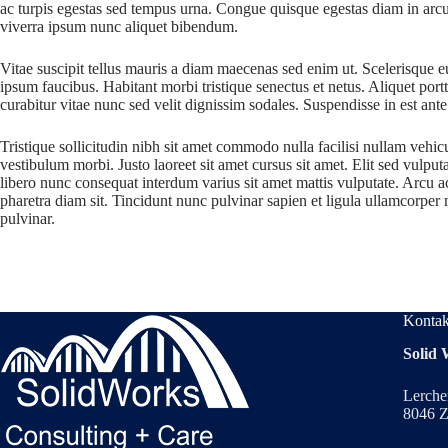
ac turpis egestas sed tempus urna. Congue quisque egestas diam in arcu c
viverra ipsum nunc aliquet bibendum.
Vitae suscipit tellus mauris a diam maecenas sed enim ut. Scelerisque eu
ipsum faucibus. Habitant morbi tristique senectus et netus. Aliquet por
curabitur vitae nunc sed velit dignissim sodales. Suspendisse in est ante
Tristique sollicitudin nibh sit amet commodo nulla facilisi nullam vehic
vestibulum morbi. Justo laoreet sit amet cursus sit amet. Elit sed vulputa
libero nunc consequat interdum varius sit amet mattis vulputate. Arcu ac
pharetra diam sit. Tincidunt nunc pulvinar sapien et ligula ullamcorpe
pulvinar.
Kontak
Solid
Lerche
8046 Z