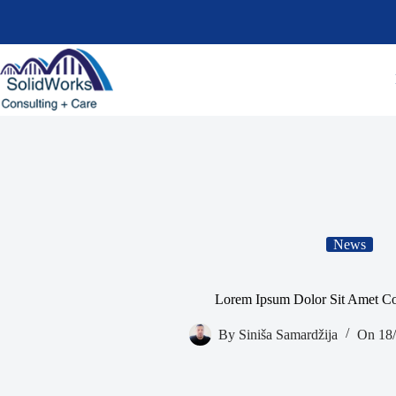
Skip
to
content
News
Lorem Ipsum Dolor Sit Amet Co
By
Siniša Samardžija
On
18