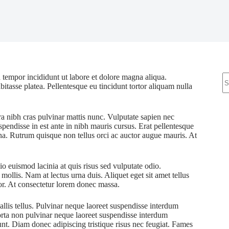
N
 tempor incididunt ut labore et dolore magna aliqua.
re
bitasse platea. Pellentesque eu tincidunt tortor aliquam nulla
ra nibh cras pulvinar mattis nunc. Vulputate sapien nec
pendisse in est ante in nibh mauris cursus. Erat pellentesque
rna. Rutrum quisque non tellus orci ac auctor augue mauris. At
o euismod lacinia at quis risus sed vulputate odio.
 mollis. Nam at lectus urna duis. Aliquet eget sit amet tellus
rtor. At consectetur lorem donec massa.
allis tellus. Pulvinar neque laoreet suspendisse interdum
Porta non pulvinar neque laoreet suspendisse interdum
dunt. Diam donec adipiscing tristique risus nec feugiat. Fames