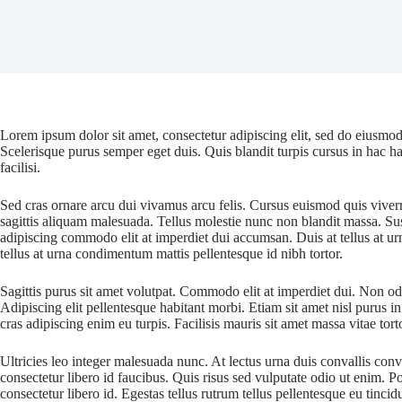
Lorem ipsum dolor sit amet, consectetur adipiscing elit, sed do eiusmod
Scelerisque purus semper eget duis. Quis blandit turpis cursus in hac ha
facilisi.
Sed cras ornare arcu dui vivamus arcu felis. Cursus euismod quis viver
sagittis aliquam malesuada. Tellus molestie nunc non blandit massa. Sus
adipiscing commodo elit at imperdiet dui accumsan. Duis at tellus at u
tellus at urna condimentum mattis pellentesque id nibh tortor.
Sagittis purus sit amet volutpat. Commodo elit at imperdiet dui. Non odi
Adipiscing elit pellentesque habitant morbi. Etiam sit amet nisl purus in
cras adipiscing enim eu turpis. Facilisis mauris sit amet massa vitae to
Ultricies leo integer malesuada nunc. At lectus urna duis convallis conv
consectetur libero id faucibus. Quis risus sed vulputate odio ut enim. 
consectetur libero id. Egestas tellus rutrum tellus pellentesque eu tinci