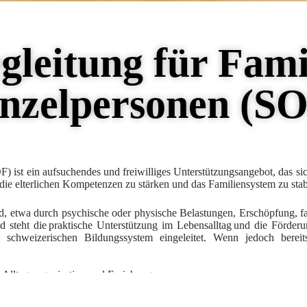
gleitung für Fam
nzelpersonen (S
F) ist ein
aufsuchendes und freiwilliges Unterstützungsangebot
, das si
die elterlichen Kompetenzen zu stärken und das Familiensystem zu stabi
ind, etwa durch psychische oder physische Belastungen, Erschöpfung, 
d steht die
praktische Unterstützung im Lebensalltag
und die Förderun
schweizerischen Bildungssystem eingeleitet. Wenn jedoch bereit
r Alltagsorganisation und Erziehung
g bei Überforderung
 bei isolierten Familien oder Neuzuziehenden