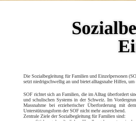
Sozialbe
Ei
Die
Sozialbegleitung für Familien und Einzelpersonen (SO
setzt niedrigschwellig an und bietet
alltagsnahe Hilfen
, um 
SOF richtet sich an Familien, die im Alltag überfordert s
und schulischen Systems in der Schweiz. Im Vordergrun
Massnahme bei erzieherischer Überforderung mit dem 
Unterstützungsform der SOF nicht mehr ausreichend.
Zentrale Ziele der Sozialbegleitung für Familien sind:
Stärkung der elterlichen Handlungskompetenz
in de
Stabilisierung familiärer Beziehungen
und Entlastun
Verbesserung der sozialen Integration
, insbesondere