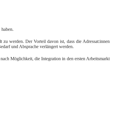
en haben.
t zu werden. Der Vorteil davon ist, dass die Adressat:innen
 Bedarf und Absprache verlängert werden.
e nach Möglichkeit, die Integration in den ersten Arbeitsmarkt
 als zwei Jahre dauerte und mehrheitlich aufgrund privater
sische und psychische Bereitschaft für die Re-Integration in
chten neue Fachkenntnisse erwerben: