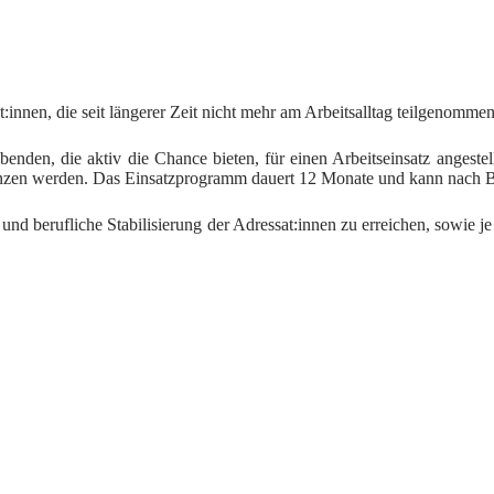
t:innen, die seit längerer Zeit nicht mehr am Arbeitsalltag teilgenomm
enden, die aktiv die Chance bieten, für einen Arbeitseinsatz angestell
etenzen werden. Das Einsatzprogramm dauert 12 Monate und kann nach
 und berufliche Stabilisierung der Adressat:innen zu erreichen, sowie j
t:innen, deren Unterbruch der Berufstätigkeit gewöhnlich nicht länger
ssetzung wird eine stabile Lebenssituation, Eigeninitiative und die phy
m Idealfall über einen entsprechenden fachlichen Hintergrund, oder mö