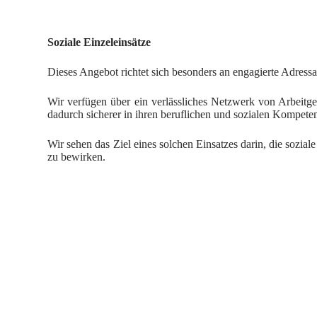
Soziale Einzeleinsätze
Dieses Angebot richtet sich besonders an engagierte Adressa
Wir verfügen über ein verlässliches Netzwerk von Arbeitgeb
dadurch sicherer in ihren beruflichen und sozialen Komp
Wir sehen das Ziel eines solchen Einsatzes darin, die soziale
zu bewirken.
Qualifizierende Einzeleinsätze
Dieses Angebot entspricht insbesondere denjenigen Adressa
oder gesundheitlicher Herausforderungen entstand. Als Vorau
den ersten Arbeitsmarkt erwünscht.
Für den ersten Arbeitsmarkt verfügen die Adressat:innen i